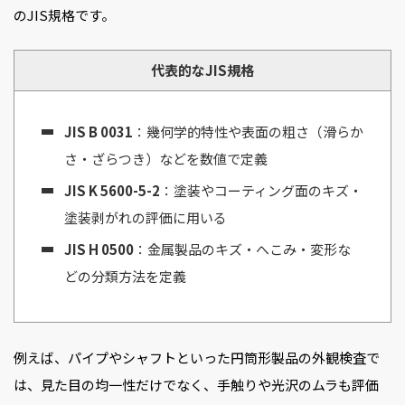
のJIS規格です。
代表的なJIS規格
JIS B 0031
：幾何学的特性や表面の粗さ（滑らか
さ・ざらつき）などを数値で定義
JIS K 5600-5-2
：塗装やコーティング面のキズ・
塗装剥がれの評価に用いる
JIS H 0500
：金属製品のキズ・へこみ・変形な
どの分類方法を定義
例えば、パイプやシャフトといった円筒形製品の外観検査で
は、見た目の均一性だけでなく、手触りや光沢のムラも評価